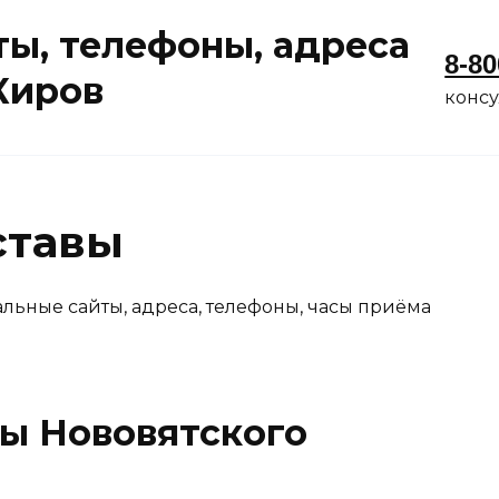
ы, телефоны, адреса
8-80
 Киров
конс
ставы
льные сайты, адреса, телефоны, часы приёма
ы Нововятского