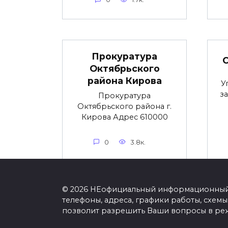
Прокуратура
Октябрьского
района Кирова
У
з
Прокуратура
Октябрьского района г.
Кирова Адрес 610000
0
3.8к.
© 2026 НЕофициальный информационный с
телефоны, адреса, графики работы, схем
позволит разрешить Ваши вопросы в ре