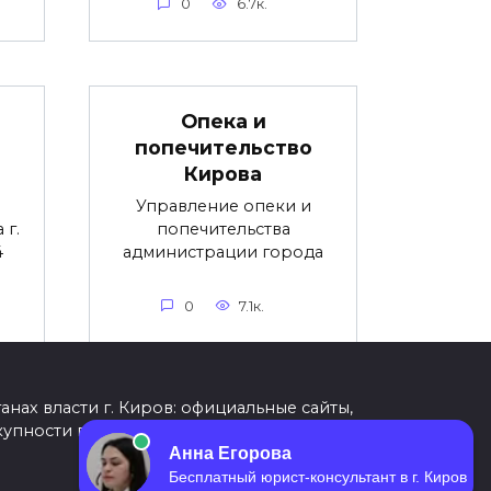
0
6.7к.
Опека и
попечительство
Кирова
Управление опеки и
 г.
попечительства
4
администрации города
0
7.1к.
ах власти г. Киров: официальные сайты,
вокупности представленная информация