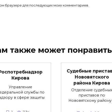
 этом браузере для последующих моих комментариев.
ам также может понравить
Судебные приста
Роспотребнадзор
Нововятского
Кирова
района Кирова
Управление
Отделение судебны
едеральной службы по
приставов по
адзору в сфере защиты
Нововятскому району 
1
7.3к.