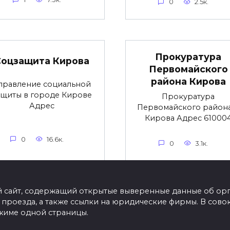
0
2.5к.
Прокуратура
Соцзащита Кирова
Первомайского
района Кирова
правление социальной
ащиты в городе Кирове
Прокуратура
Адрес
Первомайского района
Кирова Адрес 61000
0
16.6к.
0
3.1к.
айт, содержащий открытые выверенные данные об орган
ы проезда, а также ссылки на юридические фирмы. В со
жиме одной страницы.